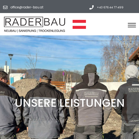
office@rader-bau.at
+43 676 44 77 499
UNSERE LEISTUNGEN